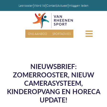
|
|
|
Lesrooster
Word lid
Contact
|
Actueel
Inloggen leden
ONS AANBOD
SPORTADVIES
NIEUWSBRIEF:
ZOMERROOSTER, NIEUW
CAMERASYSTEEM,
KINDEROPVANG EN HORECA
UPDATE!