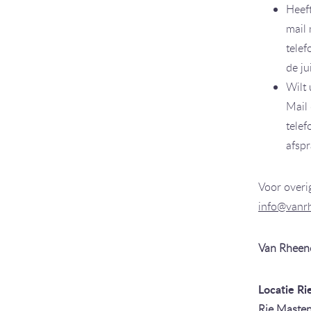
Heeft
mail
tele
de ju
Wilt 
Mail
tele
afspr
Voor overi
info@vanr
Van Rheene
Locatie R
Rie Maste