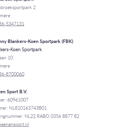
nbroeksportpark 2
lmere
36-5347131
nny Blankers-Koen Sportpark (FBK)
kers-Koen Sportpark
aan 10
lmere
36-8700060
en Sport B.V.
er: 60961007
er: NL810163743B01
ingnummer: NL22 RABO 0356 8877 82
heenensport.nl