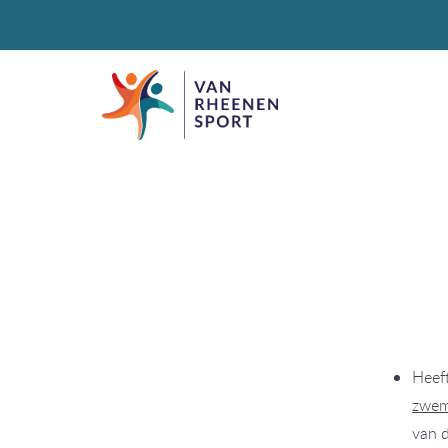
Heeft
zwem
van d