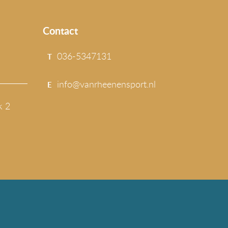
Contact
036-5347131
T
info@vanrheenensport.nl
E
k 2