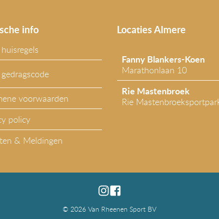
sche info
Locaties Almere
huisregels
Fanny Blankers-Koen
Marathonlaan 10
 gedragscode
Rie Mastenbroek
mene voorwaarden
Rie Mastenbroeksportpar
cy policy
ten & Meldingen
© 2026 Van Rheenen Sport BV