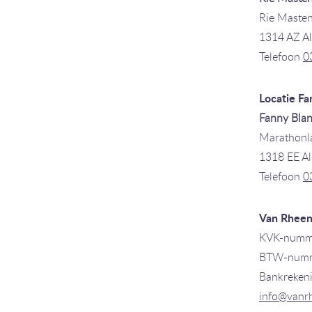
Rie Maste
1314 AZ A
Telefoon
0
Locatie Fa
Fanny Blan
Marathonl
1318 EE A
Telefoon
0
Van Rheen
KVK-numm
BTW-numm
Bankreken
info@vanr