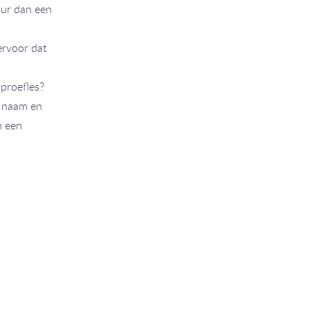
uur dan een
rvoor dat
 proefles?
w naam en
m een