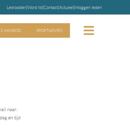
|
|
|
Lesrooster
Word lid
Contact
|
Actueel
Inloggen leden
S AANBOD
SPORTADVIES
ail naar:
ag en tijd