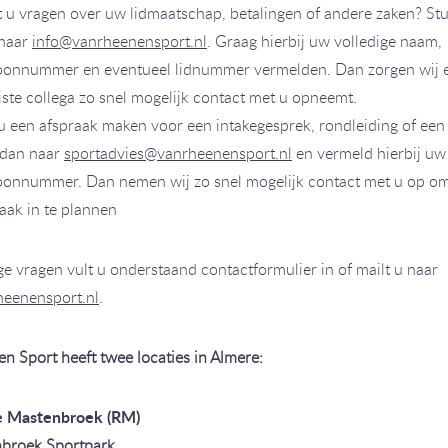
 u vragen over uw lidmaatschap, betalingen of andere zaken? St
 naar
info@vanrheenensport.nl
. Graag hierbij uw volledige naam,
foonnummer en eventueel lidnummer vermelden. Dan zorgen wij e
iste collega zo snel mogelijk contact met u opneemt.
u een afspraak maken voor een intakegesprek, rondleiding of een
 dan naar
sportadvies@vanrheenensport.nl
en vermeld hierbij u
foonnummer. Dan nemen wij zo snel mogelijk contact met u op o
aak in te plannen
ge vragen vult u onderstaand contactformulier in of mailt u naar
heenensport.nl
.
n Sport heeft twee locaties in Almere:
ie Mastenbroek (RM)
nbroek Sportpark