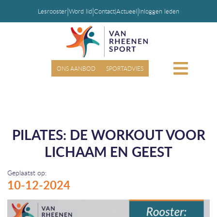
|
|
|
Lesrooster
Word lid
Contact
|
Actueel
Inloggen leden
ONS AANBOD
SPORTADVIES
PILATES: DE WORKOUT VOOR
LICHAAM EN GEEST
Geplaatst op:
10-12-2024