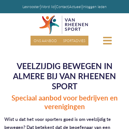
|
|
|
Lesrooster
Word lid
Contact
|
Actueel
Inloggen leden
ONS AANBOD
SPORTADVIES
VEELZIJDIG BEWEGEN IN
ALMERE BIJ VAN RHEENEN
SPORT
Speciaal aanbod voor bedrijven en
verenigingen
Wist u dat het voor sporters goed is om veelzijdig te
bewegen? Dat betekent dat de beoefenaar van een