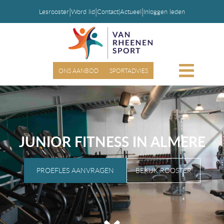
|
|
|
Lesrooster
Word lid
Contact
|
Actueel
Inloggen leden
ONS AANBOD
SPORTADVIES
JUNIOR FITNESS IN ALMERE
PROEFLES AANVRAGEN
BEKIJK ROOSTER